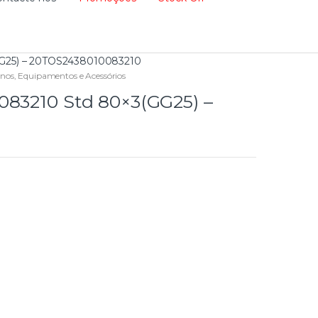
GG25) – 20TOS2438010083210
rnos
,
Equipamentos e Acessórios
083210 Std 80×3(GG25) –