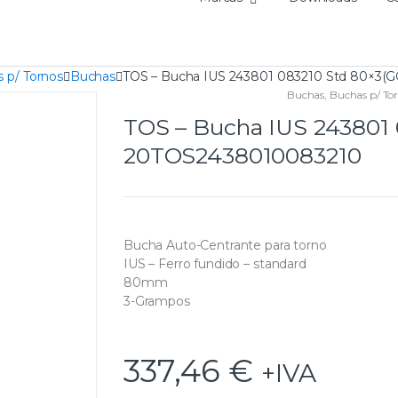
 p/ Tornos
Buchas
TOS – Bucha IUS 243801 083210 Std 80×3(
Buchas
,
Buchas p/ To
TOS – Bucha IUS 243801 
20TOS2438010083210
Bucha Auto-Centrante para torno
IUS – Ferro fundido – standard
80mm
3-Grampos
337,46
€
+IVA