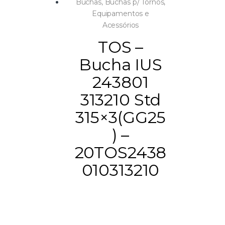
Buchas
,
Buchas p/ Tornos
,
Equipamentos e
Acessórios
TOS –
Bucha IUS
243801
313210 Std
315×3(GG25
) –
20TOS2438
010313210