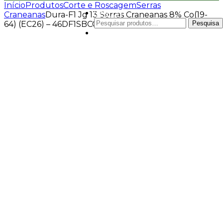
Início
Produtos
Corte e Roscagem
Serras
Search
Craneanas
Dura-F1 Jg 13 Serras Craneanas 8% Co(19-
Pesquisar
64) (EC26) – 46DF1SBCOJG09
Pesquisa
por:
0