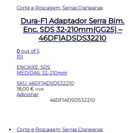
Corte e Roscagem
,
Serras Craneanas
Dura-F1 Adaptador Serra Bim.
Enc. SDS 32-210mm(GG25) –
46DF1ADSDS32210
0
out of 5
(0)
ENCAIXE: SDS
MEDIDAS: 32-210mm
SKU: 46DF1ADSDS32210
18,00
€
+IVA
Adicionar
46DF1ADSDS32210
Corte e Roscagem
,
Serras Craneanas