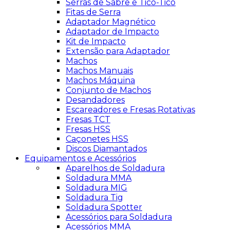
Serras de Sabre e Tico-Tico
Fitas de Serra
Adaptador Magnético
Adaptador de Impacto
Kit de Impacto
Extensão para Adaptador
Machos
Machos Manuais
Machos Máquina
Conjunto de Machos
Desandadores
Escareadores e Fresas Rotativas
Fresas TCT
Fresas HSS
Caçonetes HSS
Discos Diamantados
Equipamentos e Acessórios
Aparelhos de Soldadura
Soldadura MMA
Soldadura MIG
Soldadura Tig
Soldadura Spotter
Acessórios para Soldadura
Acessórios MMA