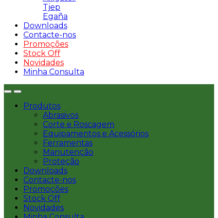
Tjep
Egaña
Downloads
Contacte-nos
Promoções
Stock Off
Novidades
Minha Consulta
Produtos
Abrasivos
Corte e Roscagem
Equipamentos e Acessórios
Ferramentas
Manutenção
Proteção
Downloads
Contacte-nos
Promoções
Stock Off
Novidades
Minha Consulta