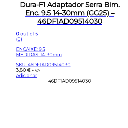
Dura-F1 Adaptador Serra Bim.
Enc. 9.5 14-30mm (GG25) –
46DF1AD09514030
0
out of 5
(0)
ENCAIXE: 9.5
MEDIDAS: 14-30mm
SKU: 46DF1AD09514030
3,80
€
+IVA
Adicionar
46DF1AD09514030