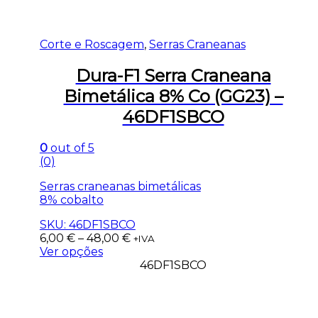
Corte e Roscagem
,
Serras Craneanas
Dura-F1 Serra Craneana
Bimetálica 8% Co (GG23) –
46DF1SBCO
0
out of 5
(0)
Serras craneanas bimetálicas
8% cobalto
SKU: 46DF1SBCO
6,00
€
–
48,00
€
+IVA
Ver opções
46DF1SBCO