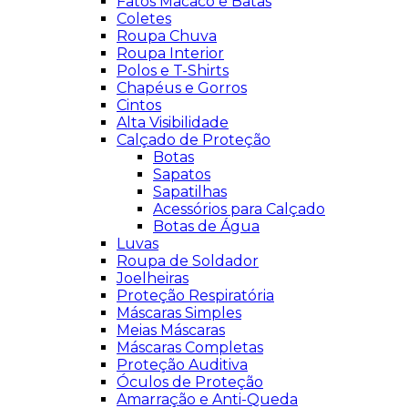
Fatos Macaco e Batas
Coletes
Roupa Chuva
Roupa Interior
Polos e T-Shirts
Chapéus e Gorros
Cintos
Alta Visibilidade
Calçado de Proteção
Botas
Sapatos
Sapatilhas
Acessórios para Calçado
Botas de Água
Luvas
Roupa de Soldador
Joelheiras
Proteção Respiratória
Máscaras Simples
Meias Máscaras
Máscaras Completas
Proteção Auditiva
Óculos de Proteção
Amarração e Anti-Queda