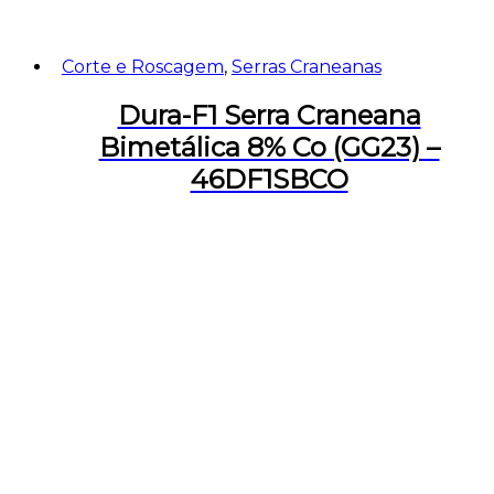
Corte e Roscagem
,
Serras Craneanas
Dura-F1 Serra Craneana
Bimetálica 8% Co (GG23) –
46DF1SBCO