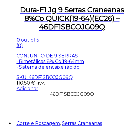
Dura-F1 Jg 9 Serras Craneanas
8%Co QUICK(19-64)(EC26) –
46DF1SBCOJG09Q
0
out of 5
(0)
CONJUNTO DE 9 SERRAS
• Bimetálicas 8% Co 19-64mm
• Sistema de encaixe rápido
SKU: 46DF1SBCOJG09Q
110,50
€
+IVA
Adicionar
46DF1SBCOJG09Q
Corte e Roscagem
,
Serras Craneanas