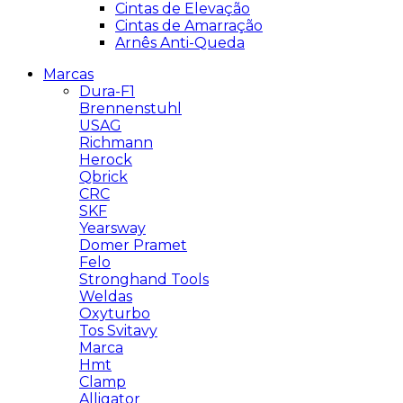
Cintas de Elevação
Cintas de Amarração
Arnês Anti-Queda
Marcas
Dura-F1
Brennenstuhl
USAG
Richmann
Herock
Qbrick
CRC
SKF
Yearsway
Domer Pramet
Felo
Stronghand Tools
Weldas
Oxyturbo
Tos Svitavy
Marca
Hmt
Clamp
Alligator