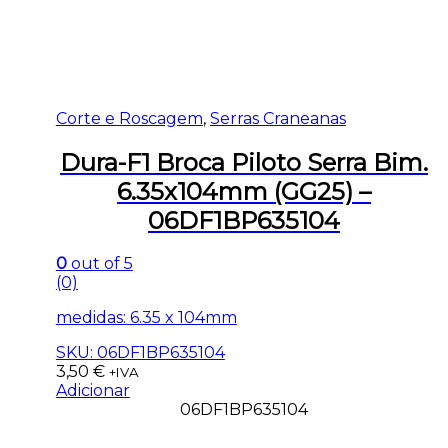
Corte e Roscagem
,
Serras Craneanas
Dura-F1 Broca Piloto Serra Bim.
6.35x104mm (GG25) –
06DF1BP635104
0
out of 5
(0)
medidas: 6.35 x 104mm
SKU: 06DF1BP635104
3,50
€
+IVA
Adicionar
06DF1BP635104