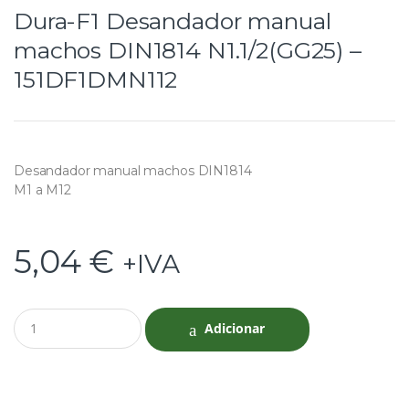
Dura-F1 Desandador manual
machos DIN1814 N1.1/2(GG25) –
151DF1DMN112
Desandador manual machos DIN1814
M1 a M12
5,04
€
+IVA
Q
Adicionar
u
a
n
t
i