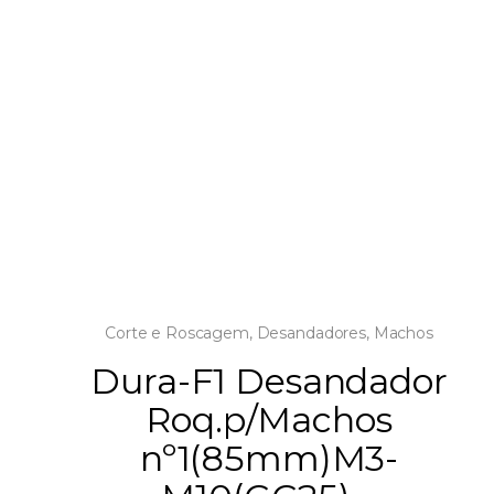
Corte e Roscagem
,
Desandadores
,
Machos
Dura-F1 Desandador
Roq.p/Machos
nº1(85mm)M3-