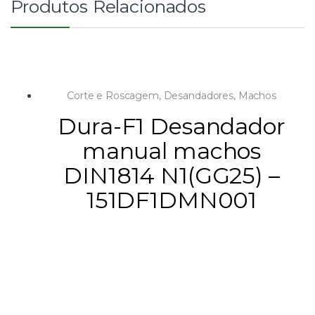
Produtos Relacionados
Corte e Roscagem
,
Desandadores
,
Machos
Dura-F1 Desandador
manual machos
DIN1814 N1(GG25) –
151DF1DMN001