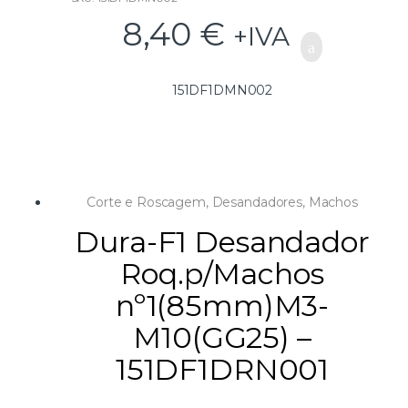
Nr3: M5-M20
8,40
€
+IVA
151DF1DMN002
Corte e Roscagem
,
Desandadores
,
Machos
Dura-F1 Desandador
Roq.p/Machos
nº1(85mm)M3-
M10(GG25) –
151DF1DRN001