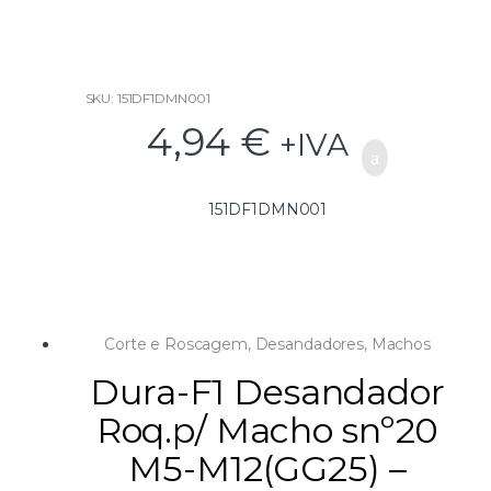
f
5
SKU: 151DF1DMN001
4,94
€
+IVA
151DF1DMN001
Corte e Roscagem
,
Desandadores
,
Machos
Dura-F1 Desandador
Roq.p/ Macho snº20
M5-M12(GG25) –