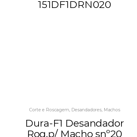
151DF1DRN020
Corte e Roscagem
,
Desandadores
,
Machos
Dura-F1 Desandador
Roq.p/ Macho snº20