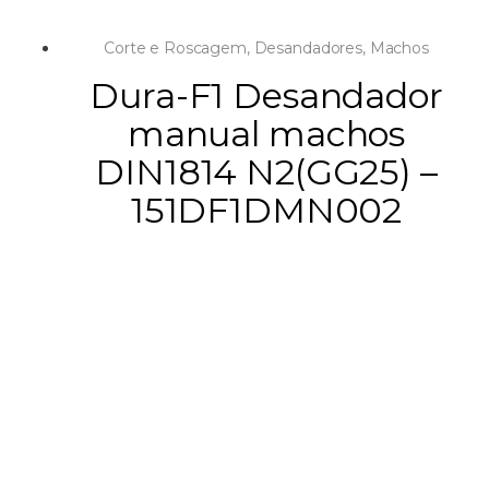
Corte e Roscagem
,
Desandadores
,
Machos
Dura-F1 Desandador
manual machos
DIN1814 N2(GG25) –
151DF1DMN002