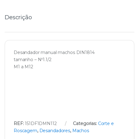
t
y
Descrição
Desandador manual machos DIN1814
tamanho – Nº1.1/2
M1 a M12
REF:
151DF1DMN112
Categorias:
Corte e
Roscagem
,
Desandadores
,
Machos