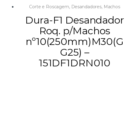
Corte e Roscagem
,
Desandadores
,
Machos
Dura-F1 Desandador
Roq. p/Machos
nº10(250mm)M30(G
G25) –
151DF1DRN010