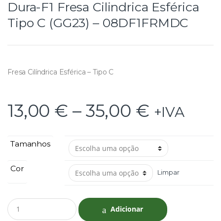
Dura-F1 Fresa Cilindrica Esférica
Tipo C (GG23) – 08DF1FRMDC
Fresa Cilíndrica Esférica – Tipo C
13,00
€
–
35,00
€
+IVA
Tamanhos
Cor
Limpar
Q
Adicionar
u
a