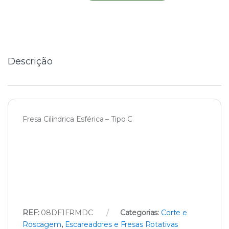
n
t
i
t
y
Descrição
Fresa Cilíndrica Esférica – Tipo C
REF:
08DF1FRMDC
Categorias:
Corte e
Roscagem
,
Escareadores e Fresas Rotativas