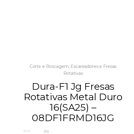
Corte e Roscagem
,
Escareadores e Fresas
Rotativas
Dura-F1 Jg Fresas
Rotativas Metal Duro
16(SA25) –
08DF1FRMD16JG
(0)