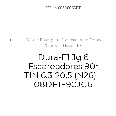
com um adaptador VersaDrive Rapid Lock numa vasta
152HM6030605SET
gama de ferramentas elétricas, tais como berbequins
magnéticos.
Aproveite a conveniência e a potência de uma chave de
impacto para desbastar e escarear rapidamente orifícios até
16,5 mm com um recuo de torque mínimo para o
Corte e Roscagem
,
Escareadores e Fresas
operador.
Rotativas
,
Novidades
Dura-F1 Jg 6
Escareadores 90º
TIN 6.3-20.5 (N26) –
08DF1E90JG6