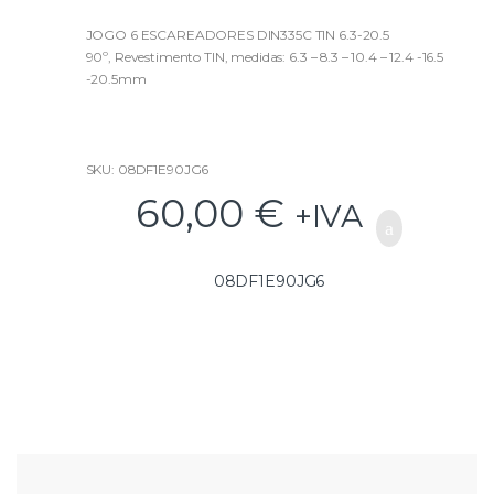
0
o
u
JOGO 6 ESCAREADORES DIN335C TIN 6.3-20.5
t
90º, Revestimento TIN, medidas: 6.3 – 8.3 – 10.4 – 12.4 -16.5
o
f
-20.5mm
5
SKU: 08DF1E90JG6
60,00
€
+IVA
08DF1E90JG6