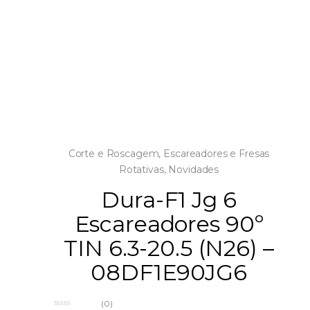
Corte e Roscagem
,
Escareadores e Fresas
Rotativas
,
Novidades
Dura-F1 Jg 6
Escareadores 90º
TIN 6.3-20.5 (N26) –
08DF1E90JG6
(0)