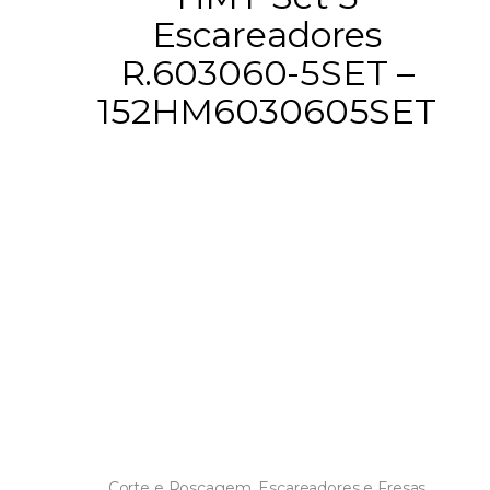
Escareadores
R.603060-5SET –
152HM6030605SET
Corte e Roscagem
,
Escareadores e Fresas