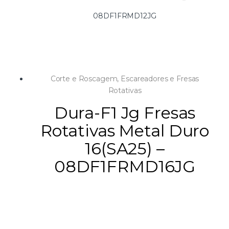
08DF1FRMD12JG
Corte e Roscagem
,
Escareadores e Fresas
Rotativas
Dura-F1 Jg Fresas
Rotativas Metal Duro
16(SA25) –
08DF1FRMD16JG