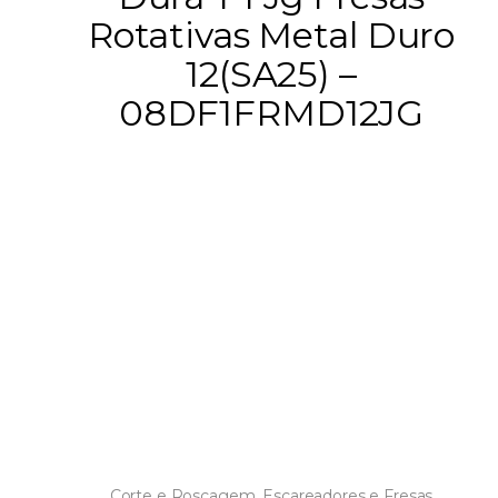
Rotativas Metal Duro
12(SA25) –
08DF1FRMD12JG
Corte e Roscagem
,
Escareadores e Fresas