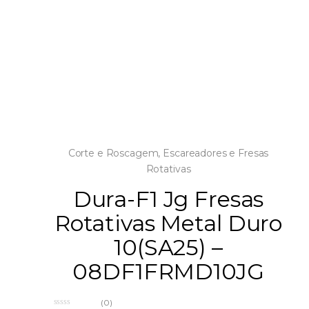
Corte e Roscagem
,
Escareadores e Fresas
Rotativas
Dura-F1 Jg Fresas
Rotativas Metal Duro
10(SA25) –
08DF1FRMD10JG
(0)