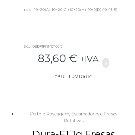
0
o
u
Inclui: 10×20(A)+10×20(C)+10×20(M)+10×9(D)+10×16(E)
t
o
f
5
SKU: 08DF1FRMD10JG
83,60
€
+IVA
08DF1FRMD10JG
Corte e Roscagem
,
Escareadores e Fresas
Rotativas
Dura-F1 Jg Fresas