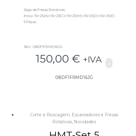
0
o
u
Jogo de Fresas Rotativas
t
Inclui: 16×25(A)+16×25(C)+16×25(M)+16×25(D)+16×25(E)
o
f
5 Peças
5
SKU: 08DF1FRMD16JG
150,00
€
+IVA
08DF1FRMD16JG
Corte e Roscagem
,
Escareadores e Fresas
Rotativas
,
Novidades
HMT-Set 5