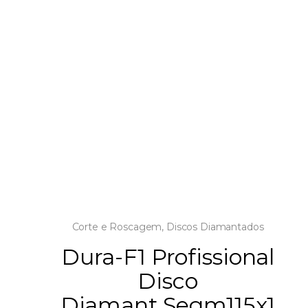
Corte e Roscagem
,
Discos Diamantados
Dura-F1 Profissional
Disco
Diamant.Segm115x1