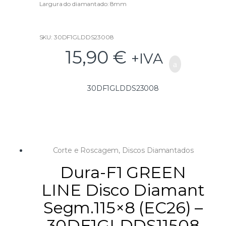
Largura do diamantado: 8mm
Gama: GREENLINE
SKU: 30DF1GLDDS23008
15,90
€
+IVA
30DF1GLDDS23008
Corte e Roscagem
,
Discos Diamantados
Dura-F1 GREEN
LINE Disco Diamant
Segm.115×8 (EC26) –
30DF1GLDDS11508