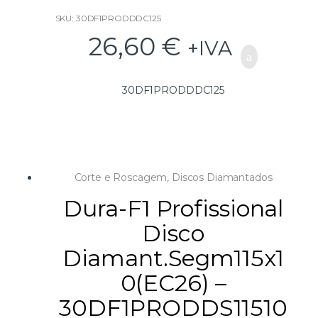
SKU: 30DF1PRODDDC125
26,60
€
+IVA
30DF1PRODDDC125
Corte e Roscagem
,
Discos Diamantados
Dura-F1 Profissional
Disco
Diamant.Segm115x1
0(EC26) –
30DF1PRODDS11510