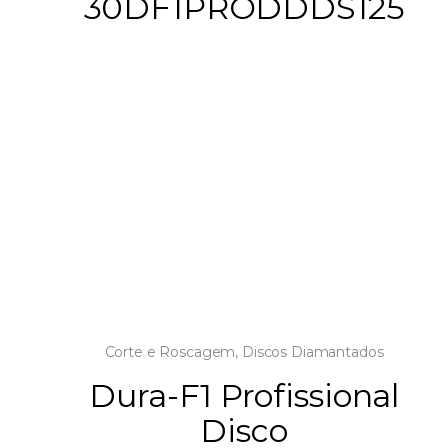
30DF1PRODDDS125
Corte e Roscagem
,
Discos Diamantados
Dura-F1 Profissional
Disco