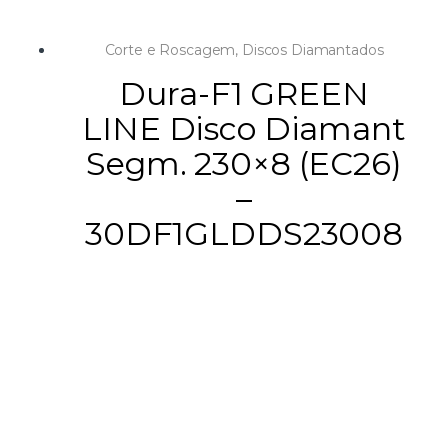
Corte e Roscagem
,
Discos Diamantados
Dura-F1 GREEN
LINE Disco Diamant
Segm. 230×8 (EC26)
–
30DF1GLDDS23008