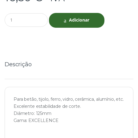
Q
Adicionar
u
a
n
t
i
t
y
Descrição
Para betão, tijolo, ferro, vidro, cerâmica, alumínio, etc.
Excelente estabilidade de corte.
Diâmetro: 125mm
Gama: EXCELLENCE