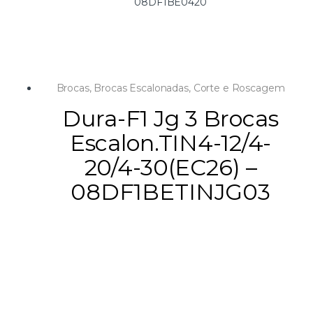
08DF1BE0420
Brocas
,
Brocas Escalonadas
,
Corte e Roscagem
Dura-F1 Jg 3 Brocas
Escalon.TIN4-12/4-
20/4-30(EC26) –
08DF1BETINJG03