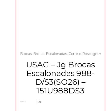
Brocas
,
Brocas Escalonadas
,
Corte e Roscagem
USAG – Jg Brocas
Escalonadas 988-
D/S3(SO26) –
151U988DS3
(0)
0
o