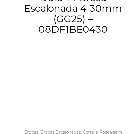
Escalonada 4-30mm
(GG25) –
08DF1BE0430
Brocas
,
Brocas Escalonadas
,
Corte e Roscagem