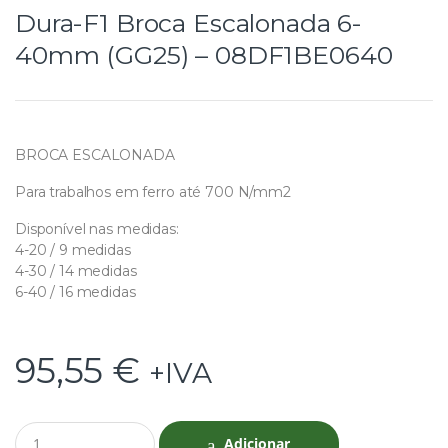
Dura-F1 Broca Escalonada 6-
40mm (GG25) – 08DF1BE0640
BROCA ESCALONADA
Para trabalhos em ferro até 700 N/mm2
Disponível nas medidas:
4-20 / 9 medidas
4-30 / 14 medidas
6-40 / 16 medidas
95,55
€
+IVA
Q
Adicionar