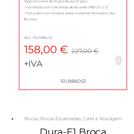
u
Jogo em caixa de chapa de aço (3 pçs.).
t
– Fornecido com três fresas de escarear 988 D/1-2-3
o
f
– Para perfurar cilindros sobre materiais ferrosos e não-
5
ferrosos
– Não precisa de furo de guia
– Aço HSS
SKU: 151U988DS3
158,00
€
227,00
€
+IVA
151U988DS3
Brocas
,
Brocas Escalonadas
,
Corte e Roscagem
Dura-F1 Broca