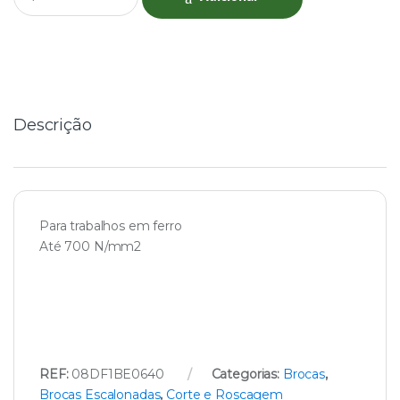
u
a
n
t
i
t
y
Descrição
Para trabalhos em ferro
Até 700 N/mm2
REF:
08DF1BE0640
Categorias:
Brocas
,
Brocas Escalonadas
,
Corte e Roscagem