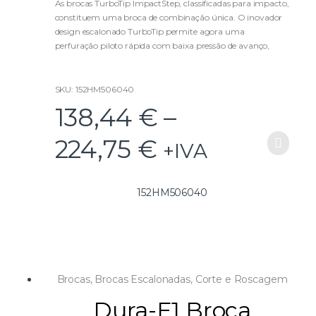
u
As brocas TurboTip ImpactStep, classificadas para impacto,
t
constituem uma broca de combinação única. O inovador
o
f
design escalonado TurboTip permite agora uma
5
perfuração piloto rápida com baixa pressão de avanço,
proporcionando uma precisão e um acabamento do furo
excelentes.
SKU: 152HM506040
Cada broca ImpactStep apresenta 5 tamanhos de furo
138,44
€
–
escalonados, com cada tamanho claramente marcado no
interior da ranhura, e permite a perfuração e alargamento
224,75
€
combinados em materiais com espessura até 12 mm.
+IVA
152HM506040
Brocas
,
Brocas Escalonadas
,
Corte e Roscagem
Dura-F1 Broca