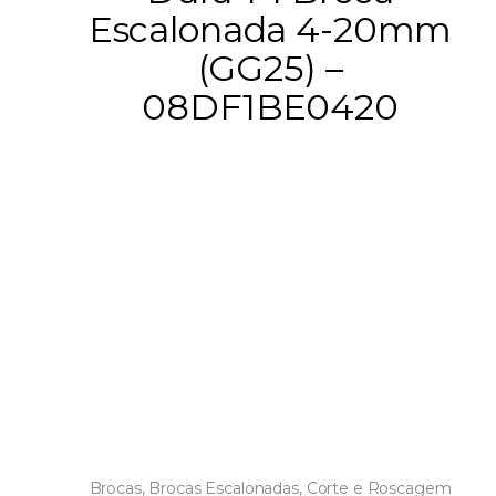
Escalonada 4-20mm
(GG25) –
08DF1BE0420
Brocas
,
Brocas Escalonadas
,
Corte e Roscagem