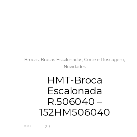
Brocas
,
Brocas Escalonadas
,
Corte e Roscagem
,
Novidades
HMT-Broca
Escalonada
R.506040 –
152HM506040
(0)
0
o