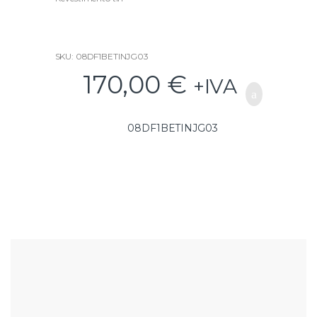
5
SKU: 08DF1BETINJG03
170,00
€
+IVA
08DF1BETINJG03