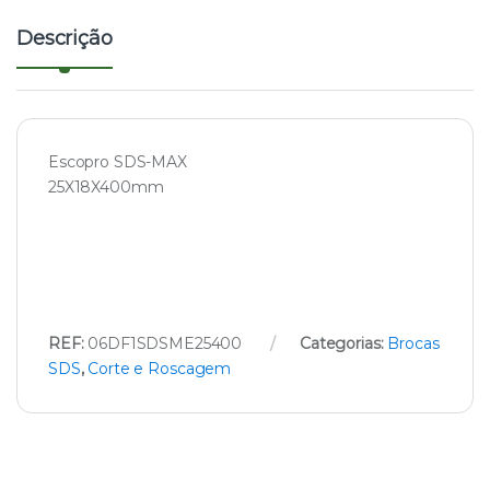
y
Descrição
Escopro SDS-MAX
25X18X400mm
REF:
06DF1SDSME25400
Categorias:
Brocas
SDS
,
Corte e Roscagem