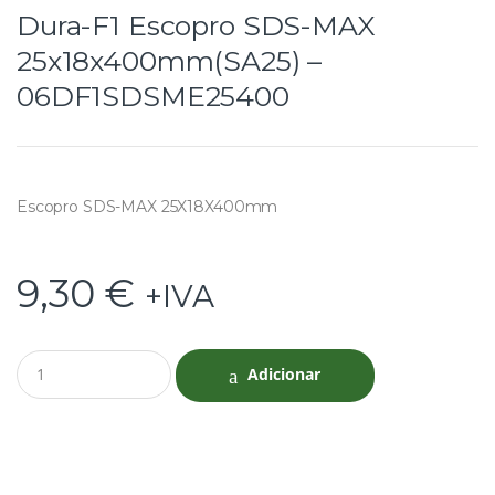
Dura-F1 Escopro SDS-MAX
25x18x400mm(SA25) –
06DF1SDSME25400
Escopro SDS-MAX 25X18X400mm
9,30
€
+IVA
Q
Adicionar
u
a
n
t
i
t