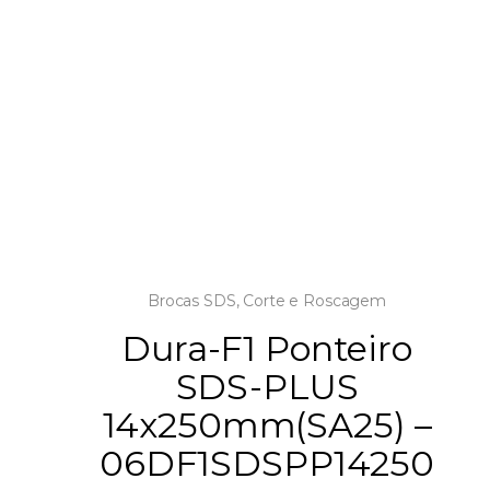
Brocas SDS
,
Corte e Roscagem
Dura-F1 Ponteiro
SDS-PLUS
14x250mm(SA25) –
06DF1SDSPP14250