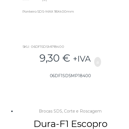
0
o
u
Ponteiro SDS-MAX 18X400mm
t
o
f
5
SKU: 06DF1SDSMP18400
9,30
€
+IVA
06DF1SDSMP18400
Brocas SDS
,
Corte e Roscagem
Dura-F1 Escopro