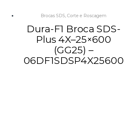
Brocas SDS
,
Corte e Roscagem
Dura-F1 Broca SDS-
Plus 4X–25×600
(GG25) –
06DF1SDSP4X25600