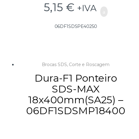
5,15
€
+IVA
06DF1SDSPE40250
Brocas SDS
,
Corte e Roscagem
Dura-F1 Ponteiro
SDS-MAX
18x400mm(SA25) –
06DF1SDSMP18400