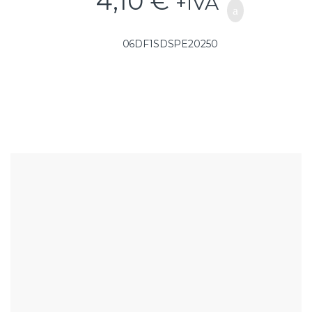
4,10
€
+IVA
06DF1SDSPE20250