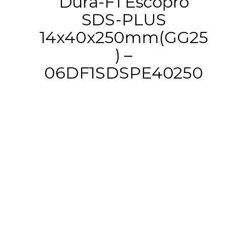
Dura-F1 Escopro
SDS-PLUS
14x40x250mm(GG25
) –
06DF1SDSPE40250