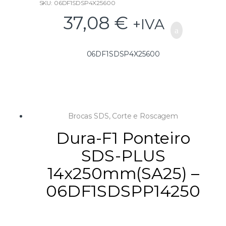
SKU: 06DF1SDSP4X25600
37,08
€
+IVA
06DF1SDSP4X25600
Brocas SDS
,
Corte e Roscagem
Dura-F1 Ponteiro
SDS-PLUS
14x250mm(SA25) –
06DF1SDSPP14250