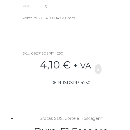
(0)
0
o
u
Ponteiro SDS-PLUS 14X250mm
t
o
f
5
SKU: 06DF1SDSPP14250
4,10
€
+IVA
06DF1SDSPP14250
Brocas SDS
,
Corte e Roscagem