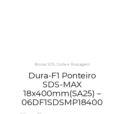
Brocas SDS
,
Corte e Roscagem
Dura-F1 Ponteiro
SDS-MAX
18x400mm(SA25) –
06DF1SDSMP18400
(0)