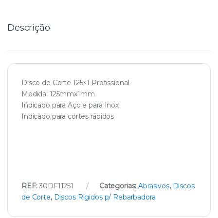
t
y
Descrição
Disco de Corte 125×1 Profissional
Medida: 125mmx1mm
Indicado para Aço e para Inox
Indicado para cortes rápidos
REF:
30DF11251
Categorias:
Abrasivos
,
Discos
de Corte
,
Discos Rigidos p/ Rebarbadora