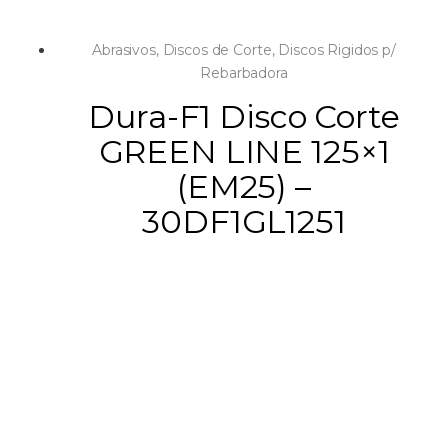
Abrasivos
,
Discos de Corte
,
Discos Rigidos p/
Rebarbadora
Dura-F1 Disco Corte
GREEN LINE 125×1
(EM25) –
30DF1GL1251