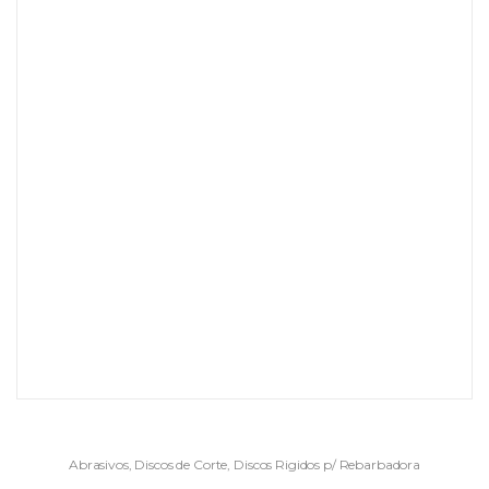
Abrasivos
,
Discos de Corte
,
Discos Rigidos p/ Rebarbadora