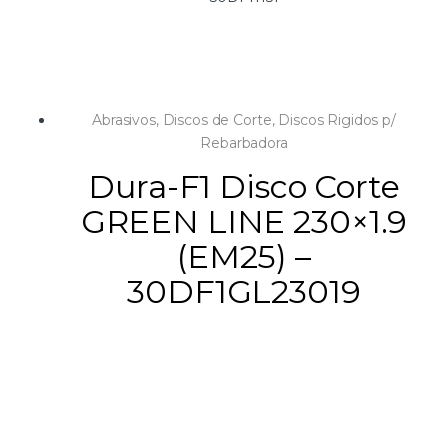
Abrasivos
,
Discos de Corte
,
Discos Rigidos p/
Rebarbadora
Dura-F1 Disco Corte
GREEN LINE 230×1.9
(EM25) –
30DF1GL23019