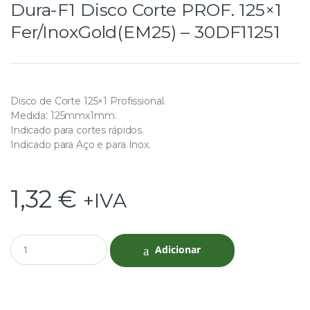
Dura-F1 Disco Corte PROF. 125×1
Fer/InoxGold(EM25) – 30DF11251
Disco de Corte 125×1 Profissional.
Medida: 125mmx1mm.
Indicado para cortes rápidos.
Indicado para Aço e para Inox.
1,32
€
+IVA
Q
Adicionar
u
a
n
t
i