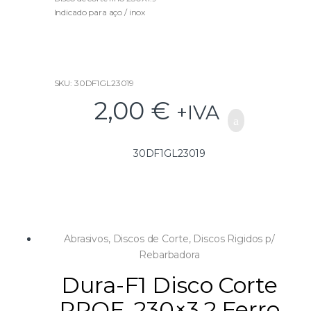
t
Indicado para aço / inox
o
f
5
SKU: 30DF1GL23019
2,00
€
+IVA
30DF1GL23019
Abrasivos
,
Discos de Corte
,
Discos Rigidos p/
Rebarbadora
Dura-F1 Disco Corte
PROF. 230×3.2 Ferro