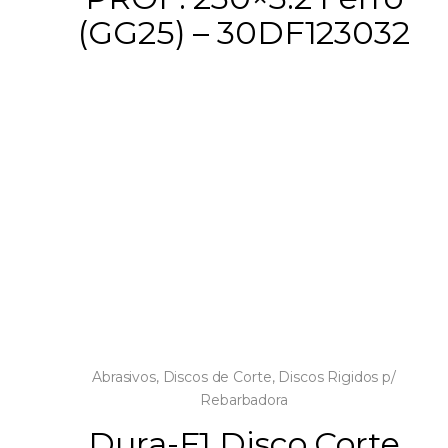
(GG25) – 30DF123032
Abrasivos
,
Discos de Corte
,
Discos Rigidos p/
Rebarbadora
Dura-F1 Disco Corte