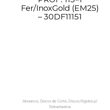
Fer/InoxGold (EM25)
– 30DF11151
Abrasivos
,
Discos de Corte
,
Discos Rigidos p/
Rebarbadora