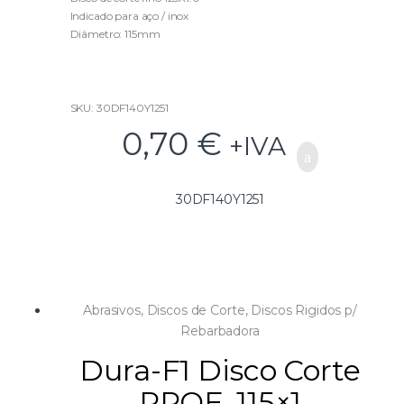
t
Indicado para aço / inox
o
f
Diâmetro: 115mm
5
SKU: 30DF140Y1251
0,70
€
+IVA
30DF140Y1251
Abrasivos
,
Discos de Corte
,
Discos Rigidos p/
Rebarbadora
Dura-F1 Disco Corte
PROF. 115×1