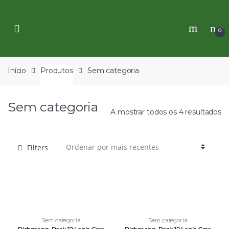
Skip
Skip
to
to
navigation
content
0
Início
Produtos
Sem categoria
Sem categoria
A mostrar todos os 4 resultados
Filters
Sem categoria
Sem categoria