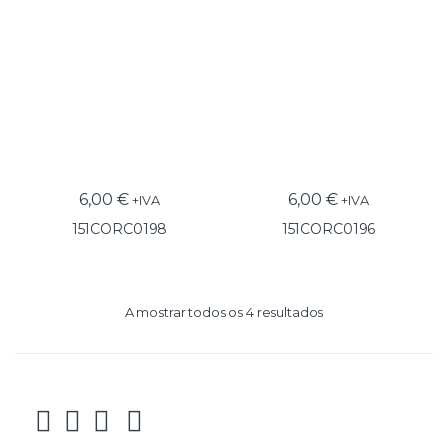
6,00
€
6,00
€
+IVA
+IVA
151CORC0198
151CORC0196
A mostrar todos os 4 resultados