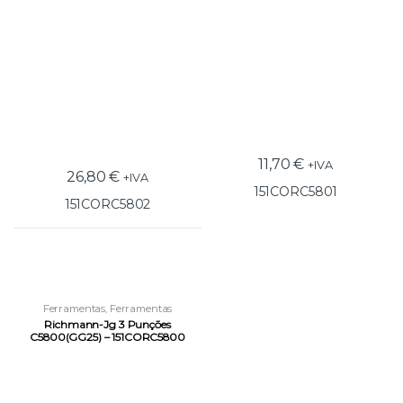
11,70
€
+IVA
26,80
€
+IVA
151CORC5801
151CORC5802
Ferramentas
,
Ferramentas
Manuais
,
Punções, Escopros,
Richmann-Jg 3 Punções
Alavancas
C5800(GG25) – 151CORC5800