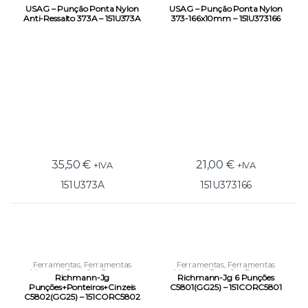
Manuais
,
Punções, Escopros,
Manuais
,
Punções, Escopros,
USAG – Punção Ponta Nylon
USAG – Punção Ponta Nylon
Alavancas
Alavancas
Anti-Ressalto 373A – 151U373A
373-166x10mm – 151U373166
35,50
€
21,00
€
+IVA
+IVA
151U373A
151U373166
Ferramentas
,
Ferramentas
Ferramentas
,
Ferramentas
Manuais
,
Punções, Escopros,
Manuais
,
Punções, Escopros,
Richmann-Jg
Richmann-Jg 6 Punções
Alavancas
Alavancas
Punções+Ponteiros+Cinzeis
C5801(GG25) – 151CORC5801
C5802(GG25) – 151CORC5802