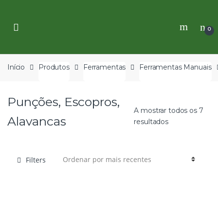
Skip
Skip
to
to
navigation
content
0
Início
Produtos
Ferramentas
Ferramentas Manuais
Punções, Escopros,
A mostrar todos os 7
Alavancas
resultados
Filters