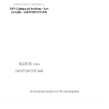
Acessórios p/ Soldadura
,
Acessórios Spotter
,
DF1-Cabeça p/ Anilhas – 1un
Equipamentos e Acessórios
(GG25) – 24DF1SPOTCAN
16,00
€
+IVA
24DF1SPOTCAN
A mostrar todos os 19 resultados