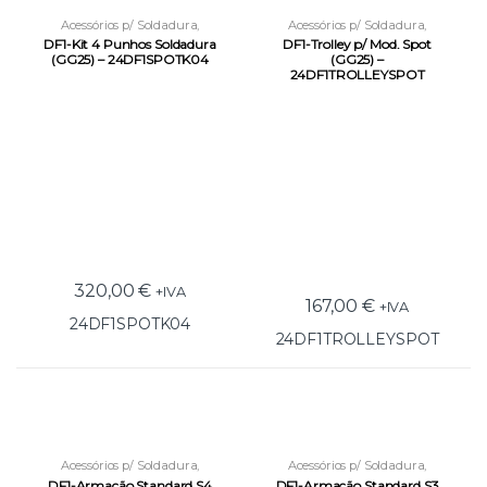
Acessórios p/ Soldadura
,
Acessórios p/ Soldadura
,
Acessórios Spotter
,
Acessórios Spotter
,
DF1-Kit 4 Punhos Soldadura
DF1-Trolley p/ Mod. Spot
Equipamentos e Acessórios
Equipamentos e Acessórios
(GG25) – 24DF1SPOTK04
(GG25) –
24DF1TROLLEYSPOT
320,00
€
+IVA
167,00
€
+IVA
24DF1SPOTK04
24DF1TROLLEYSPOT
Acessórios p/ Soldadura
,
Acessórios p/ Soldadura
,
Acessórios Spotter
,
Acessórios Spotter
,
DF1-Armação Standard S4
DF1-Armação Standard S3