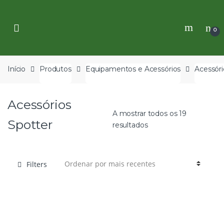
Skip
Skip
to
to
navigation
content
0
Início
Produtos
Equipamentos e Acessórios
Acessóri
Acessórios
A mostrar todos os 19
Spotter
resultados
Filters