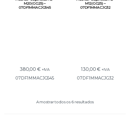
M20(GG25) –
M12(GG25) –
07DF1MMACJG545
07DF1MMACJG32
380,00
€
130,00
€
+IVA
+IVA
07DF1MMACJG545
07DF1MMACJG32
A mostrar todos os 6 resultados