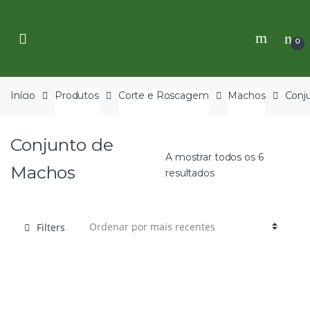
Skip
Skip
to
to
navigation
content
0
Início
Produtos
Corte e Roscagem
Machos
Conj
Conjunto de
A mostrar todos os 6
Machos
resultados
Filters