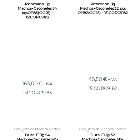
Roscagem
,
Machos
Roscagem
,
Machos
Richmann-Jg
Richmann-Jg
Machos+Caçonetes 54
Machos+Caçonetes 32 pçs
pçsC9183(GG25) –
C9182(GG25) – 151CORC9182
151CORC9183
48,50
€
+IVA
163,00
€
+IVA
151CORC9182
151CORC9183
Conjunto de Machos
,
Corte e
Conjunto de Machos
,
Corte e
Roscagem
,
Machos
Roscagem
,
Machos
Dura-F1 Jg 54
Dura-F1 Jg 32
Machos+Caçonetes M3-
Machos+Caçonetes M3-