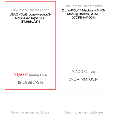
Conjunto de Machos
,
Corte e
Roscagem
,
Machos
Conjunto de Machos
,
Corte e
Dura-F1 Jg 14 Machos MP M3-
Roscagem
,
Machos
M12+Jg Brocas(SA25) –
USAG – Jg Brocas+Machos 3-
07DF1MMPJG14
12 988 LA/S14(SO26) –
151U988LAS14
77,00
€
+IVA
71,50
€
+IVA
102,00
€
07DF1MMPJG14
151U988LAS14
Conjunto de Machos
,
Corte e
Conjunto de Machos
,
Corte e