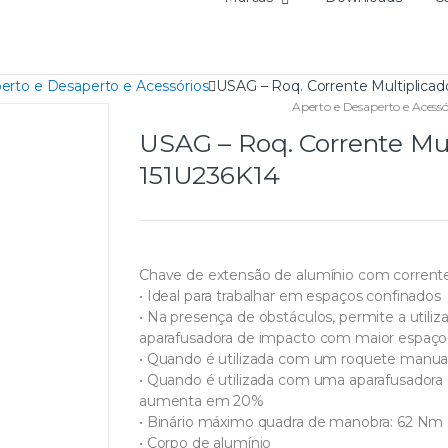
erto e Desaperto e Acessórios
USAG – Roq. Corrente Multiplicad
Aperto e Desaperto e Acessó
USAG – Roq. Corrente Mul
151U236K14
Chave de extensão de alumínio com corrente 
• Ideal para trabalhar em espaços confinados
• Na presença de obstáculos, permite a uti
aparafusadora de impacto com maior espaço 
• Quando é utilizada com um roquete manual, 
• Quando é utilizada com uma aparafusadora
aumenta em 20%
• Binário máximo quadra de manobra: 62 Nm
• Corpo de alumínio