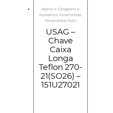
Aperto e Desaperto e
Acessórios
,
Ferramentas
,
Ferramentas Auto
USAG –
Chave
Caixa
Longa
Teflon 270-
21(SO26) –
151U27021