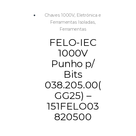
Chaves 1000V
,
Eletrónica e
Ferramentas Isoladas
,
Ferramentas
FELO-IEC
1000V
Punho p/
Bits
038.205.00(
GG25) –
151FELO03
820500