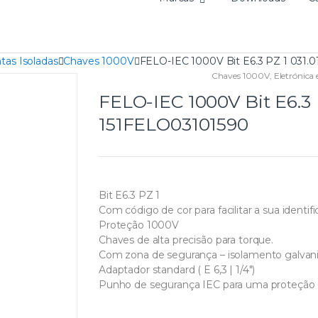
tas Isoladas
Chaves 1000V
FELO-IEC 1000V Bit E6.3 PZ 1 031.0
Chaves 1000V
,
Eletrónica 
FELO-IEC 1000V Bit E6.3 
151FELO03101590
Bit E6.3 PZ 1
Com código de cor para facilitar a sua identifi
Proteção 1000V
Chaves de alta precisão para torque.
Com zona de segurança – isolamento galvan
Adaptador standard ( E 6,3 | 1/4″)
Punho de segurança IEC para uma proteção e