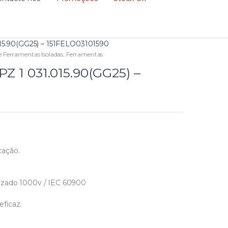
15.90(GG25) – 151FELO03101590
e Ferramentas Isoladas
,
Ferramentas
PZ 1 031.015.90(GG25) –
cação.
izado 1000v / IEC 60900
ficaz.