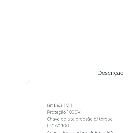
Descrição
Bit E6.3 PZ 1
Proteção 1000V
Chave de alta precisão p/ torque.
IEC 60900
Adaptador standard ( E 6,3 – 1/4″)