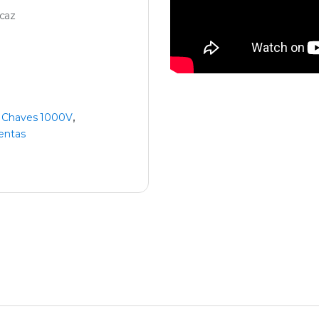
caz
:
Chaves 1000V
,
entas