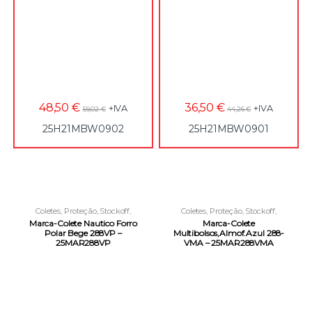
48,50
€
36,50
€
+IVA
+IVA
59,02
€
44,26
€
25H21MBW0902
25H21MBW0901
Coletes
,
Proteção
,
Stockoff
,
Coletes
,
Proteção
,
Stockoff
,
Vestuário Laboral
Vestuário Laboral
Marca-Colete Nautico Forro
Marca-Colete
Polar Bege 288VP –
Multibolsos,Almof.Azul 288-
25MAR288VP
VMA – 25MAR288VMA