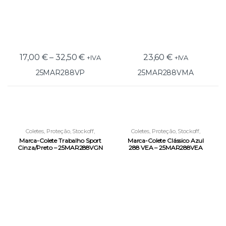
17,00
€
–
32,50
€
23,60
€
+IVA
+IVA
25MAR288VP
25MAR288VMA
Coletes
,
Proteção
,
Stockoff
,
Coletes
,
Proteção
,
Stockoff
,
Vestuário Laboral
Vestuário Laboral
Marca-Colete Trabalho Sport
Marca-Colete Clássico Azul
Cinza/Preto – 25MAR288VGN
288 VEA – 25MAR288VEA