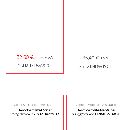
32,60
€
35,40
€
+IVA
+IVA
39,33
€
25H21MBW2001
25H21MBW1901
Coletes
,
Proteção
,
Vestuário
Coletes
,
Proteção
,
Vestuário
Laboral
Laboral
Herock-Colete Donar
Herock-Colete Neptune
230gr/m2 – 25H21MBW0902
210gr/m2 – 25H21MBW0901