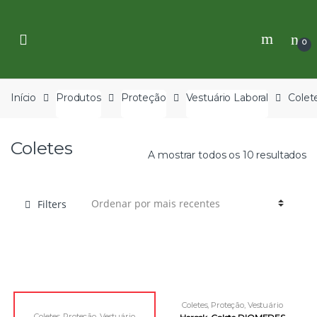
Skip
Skip
to
to
navigation
content
0
Início
Produtos
Proteção
Vestuário Laboral
Colet
Coletes
A mostrar todos os 10 resultados
Filters
Coletes
,
Proteção
,
Vestuário
Laboral
Coletes
,
Proteção
,
Vestuário