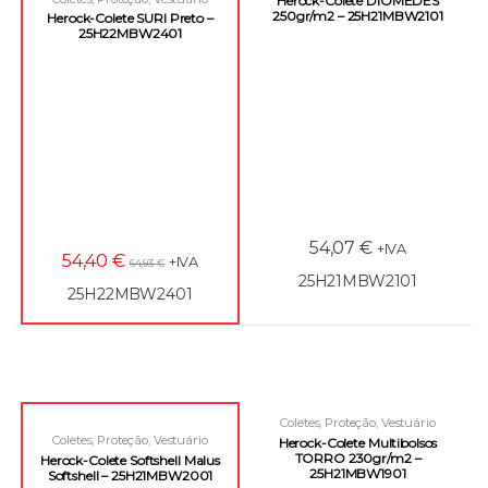
Herock-Colete DIOMEDES
Laboral
250gr/m2 – 25H21MBW2101
Herock-Colete SURI Preto –
25H22MBW2401
54,07
€
+IVA
54,40
€
+IVA
64,93
€
25H21MBW2101
25H22MBW2401
Coletes
,
Proteção
,
Vestuário
Laboral
Coletes
,
Proteção
,
Vestuário
Herock-Colete Multibolsos
Laboral
TORRO 230gr/m2 –
Herock-Colete Softshell Malus
25H21MBW1901
Softshell – 25H21MBW2001