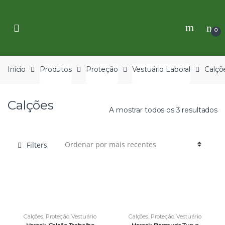
Skip
Skip
to
to
navigation
content
0
Início
Produtos
Proteção
Vestuário Laboral
Calçõ
Calções
A mostrar todos os 3 resultados
Filters
Calções
,
Proteção
,
Vestuário
Calções
,
Proteção
,
Vestuário
Laboral
Laboral