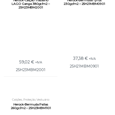
Herock-Calção Trabalho
Herock-Bermuda Tyrus
LAGO Ganga 380gr/m2 –
230gr/m2 – 25H21MBM0901
25H23MBM2001
37,38
€
+IVA
59,02
€
+IVA
25H21MBM0901
25H23MBM2001
Calções
,
Proteção
,
Vestuário
Laboral
Herock-Bermuda Pallas
260gr/m2 – 25H23MBM1101