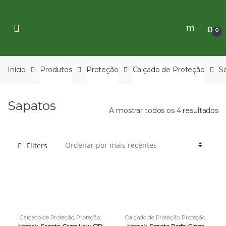
Skip
Skip
to
to
navigation
content
0
Início
Produtos
Proteção
Calçado de Proteção
S
Sapatos
A mostrar todos os 4 resultados
Filters
Calçado de Proteção
,
Proteção
,
Calçado de Proteção
,
Proteção
,
Sapatos
,
Stockoff
Sapatos
,
Stockoff