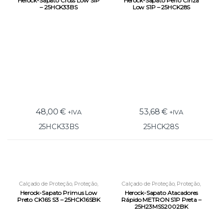
Herock-Sapato Cross Low S1P
Herock-Sapato Perfo Cinza
– 25HCK33BS
Low S1P – 25HCK28S
48,00
€
53,68
€
+IVA
+IVA
25HCK33BS
25HCK28S
Calçado de Proteção
,
Proteção
,
Calçado de Proteção
,
Proteção
,
Sapatos
Sapatos
Herock-Sapato Primus Low
Herock-Sapato Atacadores
Preto CK16S S3 – 25HCK16SBK
Rápido METRON S1P Preta –
25H23MSS2002BK