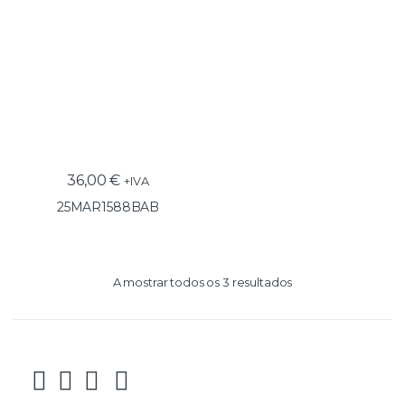
36,00
€
+IVA
25MAR1588BAB
A mostrar todos os 3 resultados