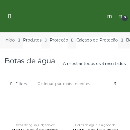
Skip
Skip
to
to
navigation
content
0
Início
Produtos
Proteção
Calçado de Proteção
B
Botas de água
A mostrar todos os 3 resultados
Filters
Botas de água
,
Calçado de
Botas de água
,
Calçado de
Proteção
,
Proteção
Proteção
,
Proteção