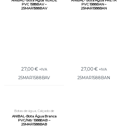
ANIBAL- Bota Água VERDE
ANIBAL- Bota Água PRETA
PVC 1588BAV –
PVC 1588BAN –
25MAR1588BAV
25MAR1588BAN
27,00
€
27,00
€
+IVA
+IVA
25MAR1588BAV
25MAR1588BAN
Botas de água
,
Calçado de
Proteção
,
Proteção
ANIBAL-Bota Água Branca
PVC/Nitr 1588BAB –
25MAR1588BAB