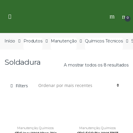
Skip
Skip
to
to
navigation
content
0
Início
Produtos
Manutenção
Químicos Técnicos
Soldadura
A mostrar todos os 8 resultados
Filters
Manutenção
,
Químicos
Manutenção
,
Químicos
Técnicos
,
Soldadura
Técnicos
,
Soldadura