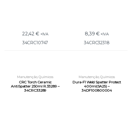
22,42
€
8,39
€
+IVA
+IVA
34CRC10747
34CRC32318
Manutenção
,
Químicos
Manutenção
,
Químicos
Técnicos
,
Soldadura
Técnicos
,
Soldadura
CRC Torch Ceramic
Dura-F1 Weld Spatter Protect
AntiSpatter 250ml R.33289 –
400ml(SA25) –
34CRC33289
34DF100800004