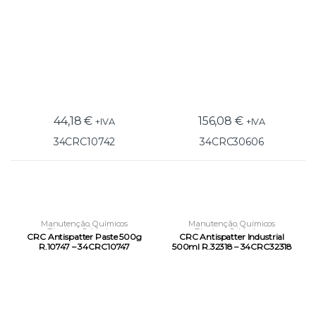
44,18
€
156,08
€
+IVA
+IVA
34CRC10742
34CRC30606
Manutenção
,
Químicos
Manutenção
,
Químicos
Técnicos
,
Soldadura
Técnicos
,
Soldadura
CRC Antispatter Paste 500g
CRC Antispatter Industrial
R.10747 – 34CRC10747
500ml R.32318 – 34CRC32318