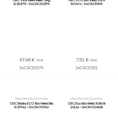
CRC Inox Weld Kleen 2Kg
CRC ECO Bio Weld 31913
R.30379 – 34CRC30379
500ml – 34CRC31913
67,48
€
7,92
€
+IVA
+IVA
34CRC30379
34CRC31913
Manutenção
,
Químicos
Manutenção
,
Químicos
Técnicos
,
Soldadura
Técnicos
,
Soldadura
CRC Bidão ECO Bio Weld 5lts
CRC Eco Bio Weld 30606
R.10742 – 34CRC10742
20Lts – 34CRC30606