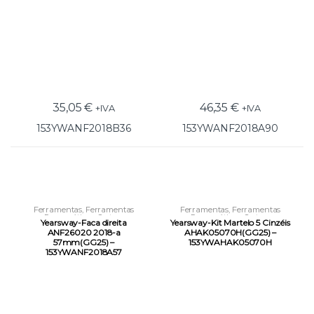
35,05
€
46,35
€
+IVA
+IVA
153YWANF2018B36
153YWANF2018A90
Ferramentas
,
Ferramentas
Ferramentas
,
Ferramentas
Pneumáticas
,
Outras
Pneumáticas
,
Outras
Yearsway-Faca direita
Yearsway-Kit Martelo 5 Cinzéis
Ferramentas Pneumáticas
Ferramentas Pneumáticas
ANF26020 2018-a
AHAK05070H(GG25) –
57mm(GG25) –
153YWAHAK05070H
153YWANF2018A57