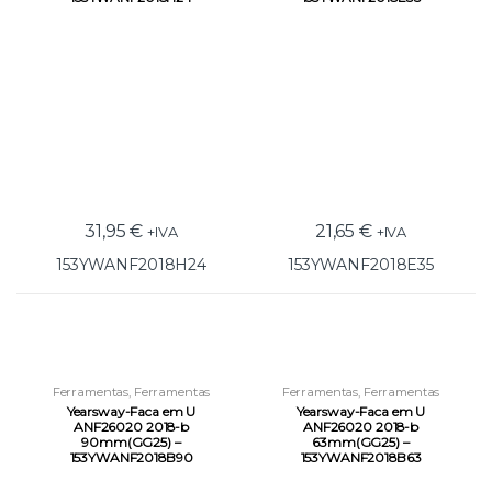
31,95
€
21,65
€
+IVA
+IVA
153YWANF2018H24
153YWANF2018E35
Ferramentas
,
Ferramentas
Ferramentas
,
Ferramentas
Pneumáticas
,
Outras
Pneumáticas
,
Outras
Yearsway-Faca em U
Yearsway-Faca em U
Ferramentas Pneumáticas
Ferramentas Pneumáticas
ANF26020 2018-b
ANF26020 2018-b
90mm(GG25) –
63mm(GG25) –
153YWANF2018B90
153YWANF2018B63