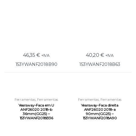
46,35
€
40,20
€
+IVA
+IVA
153YWANF2018B90
153YWANF2018B63
Ferramentas
,
Ferramentas
Ferramentas
,
Ferramentas
Pneumáticas
,
Outras
Pneumáticas
,
Outras
Yearsway-Faca em U
Yearsway-Faca direita
Ferramentas Pneumáticas
Ferramentas Pneumáticas
ANF26020 2018-b
ANF26020 2018-a
36mm(GG25) –
90mm(GG25) –
153YWANF2018B36
153YWANF2018A90