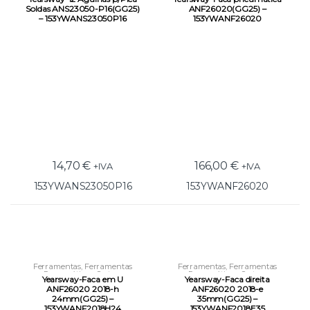
Ferramentas Pneumáticas
Ferramentas Pneumáticas
Soldas ANS23050-P16(GG25)
ANF26020(GG25) –
– 153YWANS23050P16
153YWANF26020
14,70
€
166,00
€
+IVA
+IVA
153YWANS23050P16
153YWANF26020
Ferramentas
,
Ferramentas
Ferramentas
,
Ferramentas
Pneumáticas
,
Outras
Pneumáticas
,
Outras
Yearsway-Faca em U
Yearsway-Faca direita
Ferramentas Pneumáticas
Ferramentas Pneumáticas
ANF26020 2018-h
ANF26020 2018-e
24mm(GG25) –
35mm(GG25) –
153YWANF2018H24
153YWANF2018E35