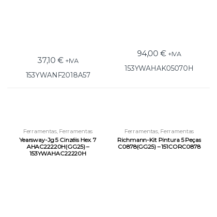
94,00
€
+IVA
37,10
€
+IVA
153YWAHAK05070H
153YWANF2018A57
Ferramentas
,
Ferramentas
Ferramentas
,
Ferramentas
Pneumáticas
,
Outras
Pneumáticas
,
Outras
Yearsway-Jg 5 Cinzéis Hex. 7
Richmann-Kit Pintura 5 Peças
Ferramentas Pneumáticas
Ferramentas Pneumáticas
AHAC22220H(GG25) –
C0878(GG25) – 151CORC0878
153YWAHAC22220H