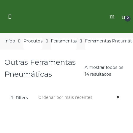
Skip
Skip
to
to
navigation
content
0
Início
Produtos
Ferramentas
Ferramentas Pneumáti
Outras Ferramentas
A mostrar todos os
Pneumáticas
14 resultados
Filters