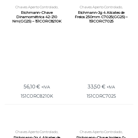
Chaves Aperto Controlado
,
Chaves Aperto Controlado
,
Ferramentas
,
Ferramentas
Ferramentas
,
Ferramentas
Richmann-Chave
Richmann-Jg 4 Alicates de
Manuais
Manuais
Dinamométrica 42-210
Freios 250mm C7025(GG25) –
Nm(GG25) – 151CORC8210K
151CORC7025
56,10
€
33,50
€
+IVA
+IVA
151CORC8210K
151CORC7025
Chaves Aperto Controlado
,
Chaves Aperto Controlado
,
Ferramentas
,
Ferramentas
Ferramentas
,
Ferramentas
Richmann-Jg 4 Alicates de
Richmann-Chave Inglesa 0-