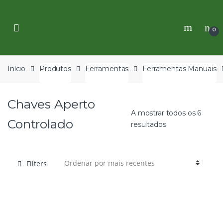
Skip
Skip
to
to
navigation
content
0
Início
Produtos
Ferramentas
Ferramentas Manuais
Chaves Aperto
A mostrar todos os 6
Controlado
resultados
Filters