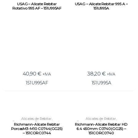
Ferramentas
,
Ferramentas de
Ferramentas
,
Ferramentas de
USAG – Alicate Rebitar
USAG – Alicate Rebitar 995 A –
Fixação
Fixação
Rotativo 995 AF – 151U995AF
151U995A
40,90
€
38,20
€
+IVA
+IVA
151U995AF
151U995A
Alicates de Rebitar
,
Alicates de Rebitar
,
Ferramentas
,
Ferramentas de
Ferramentas
,
Ferramentas de
Richmann-Alicate Rebitar
Richmann-Alicate Rebitar HD
Fixação
Fixação
PorcasM3-M10 C0744(GG25)
6.4 450mm C0740(GG25) –
– 151CORC0744
151CORC0740