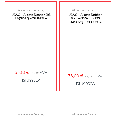
Alicates de Rebitar
,
Alicates de Rebitar
,
Ferramentas
,
Ferramentas de
Ferramentas
,
Ferramentas de
USAG – Alicate Rebitar 995
USAG – Alicate Rebitar
Fixação
Fixação
LA(SO26) – 151U995LA
Porcas 230mm 995
CA(SO26) – 151U995CA
51,00
€
+IVA
72,50
€
73,00
€
+IVA
105,00
€
151U995LA
151U995CA
Alicates de Rebitar
,
Alicates de Rebitar
,