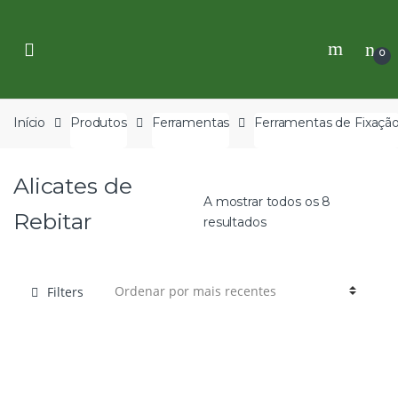
Skip
Skip
to
to
navigation
content
0
Início
Produtos
Ferramentas
Ferramentas de Fixaçã
Alicates de
A mostrar todos os 8
Rebitar
resultados
Filters