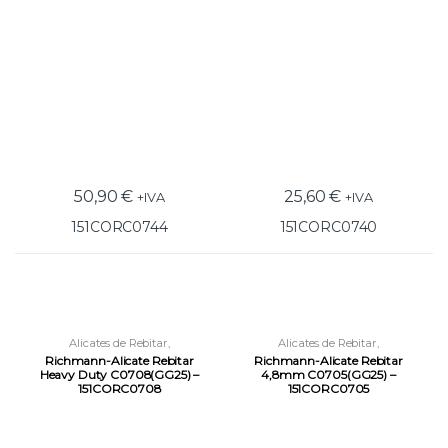
50,90
€
25,60
€
+IVA
+IVA
151CORC0744
151CORC0740
Alicates de Rebitar
,
Alicates de Rebitar
,
Ferramentas
,
Ferramentas de
Ferramentas
,
Ferramentas de
Richmann-Alicate Rebitar
Richmann-Alicate Rebitar
Fixação
Fixação
Heavy Duty C0708(GG25) –
4,8mm C0705(GG25) –
151CORC0708
151CORC0705