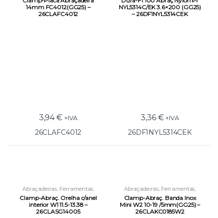
Clamp-Placa Abraçadeira
Dura-F1 100 Abraç Nylon Pr
14mm FC4012(GG25) –
NYL5314C/EK 3.6×200 (GG25)
26CLAFC4012
– 26DF1NYL5314CEK
3,94
€
3,36
€
+IVA
+IVA
26CLAFC4012
26DF1NYL5314CEK
Abraçadeiras
,
Ferramentas
,
Abraçadeiras
,
Ferramentas
,
Ferramentas de Fixação
Ferramentas de Fixação
Clamp-Abraç. Orelha c/anel
Clamp-Abraç. Banda Inox
interior W1 11.5-13.38 –
Mini W2 10-19 /5mm(GG25) –
26CLASG14005
26CLAKC0185W2