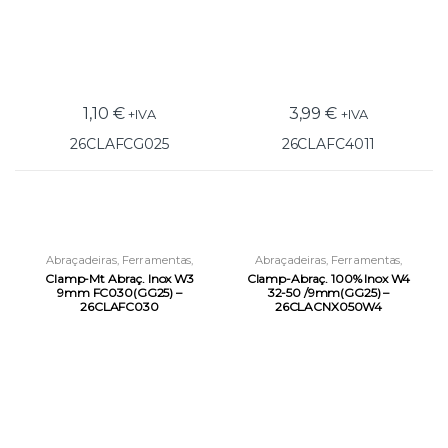
1,10
€
3,99
€
+IVA
+IVA
26CLAFCG025
26CLAFC4011
Abraçadeiras
,
Ferramentas
,
Abraçadeiras
,
Ferramentas
,
Ferramentas de Fixação
Ferramentas de Fixação
Clamp-Mt Abraç. Inox W3
Clamp-Abraç. 100% Inox W4
9mm FC030(GG25) –
32-50 /9mm(GG25) –
26CLAFC030
26CLACNX050W4