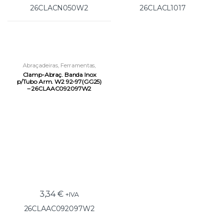
26CLACN050W2
26CLACL1017
Abraçadeiras
,
Ferramentas
,
Ferramentas de Fixação
Clamp-Abraç. Banda Inox
p/Tubo Arm. W2 92-97(GG25)
– 26CLAAC092097W2
3,34
€
+IVA
26CLAAC092097W2