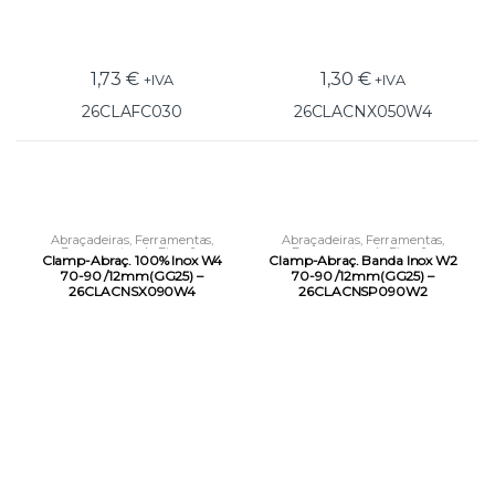
1,73
€
1,30
€
+IVA
+IVA
26CLAFC030
26CLACNX050W4
Abraçadeiras
,
Ferramentas
,
Abraçadeiras
,
Ferramentas
,
Ferramentas de Fixação
Ferramentas de Fixação
Clamp-Abraç. 100% Inox W4
Clamp-Abraç. Banda Inox W2
70-90 /12mm(GG25) –
70-90 /12mm(GG25) –
26CLACNSX090W4
26CLACNSP090W2