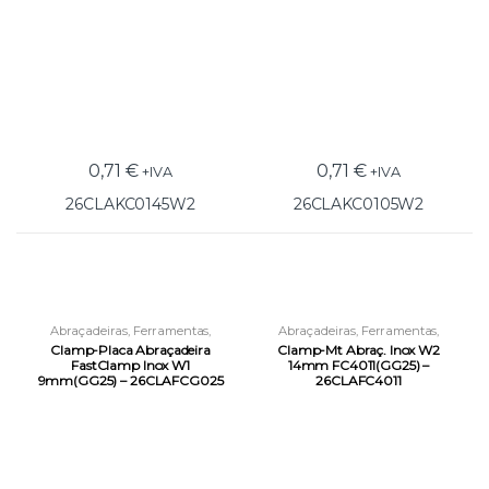
0,71
€
0,71
€
+IVA
+IVA
26CLAKC0145W2
26CLAKC0105W2
Abraçadeiras
,
Ferramentas
,
Abraçadeiras
,
Ferramentas
,
Ferramentas de Fixação
Ferramentas de Fixação
Clamp-Placa Abraçadeira
Clamp-Mt Abraç. Inox W2
FastClamp Inox W1
14mm FC4011(GG25) –
9mm(GG25) – 26CLAFCG025
26CLAFC4011