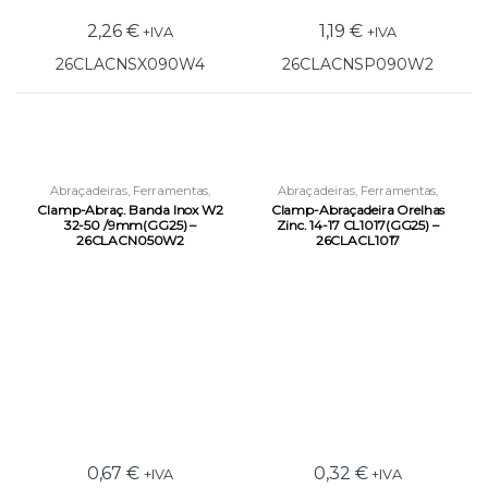
2,26
€
1,19
€
+IVA
+IVA
26CLACNSX090W4
26CLACNSP090W2
Abraçadeiras
,
Ferramentas
,
Abraçadeiras
,
Ferramentas
,
Ferramentas de Fixação
Ferramentas de Fixação
Clamp-Abraç. Banda Inox W2
Clamp-Abraçadeira Orelhas
32-50 /9mm(GG25) –
Zinc. 14-17 CL1017(GG25) –
26CLACN050W2
26CLACL1017
0,67
€
0,32
€
+IVA
+IVA