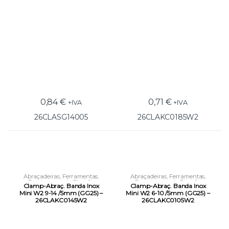
0,84
€
0,71
€
+IVA
+IVA
26CLASG14005
26CLAKC0185W2
Abraçadeiras
,
Ferramentas
,
Abraçadeiras
,
Ferramentas
,
Ferramentas de Fixação
Ferramentas de Fixação
Clamp-Abraç. Banda Inox
Clamp-Abraç. Banda Inox
Mini W2 9-14 /5mm (GG25) –
Mini W2 6-10 /5mm (GG25) –
26CLAKC0145W2
26CLAKC0105W2