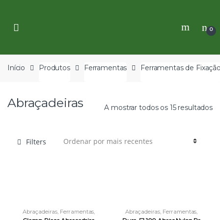
Skip
Skip
to
to
navigation
content
0
Início
Produtos
Ferramentas
Ferramentas de Fixaçã
Abraçadeiras
A mostrar todos os 15 resultados
Filters
Abraçadeiras
,
Ferramentas
,
Abraçadeiras
,
Ferramentas
,
Ferramentas de Fixação
Ferramentas de Fixação