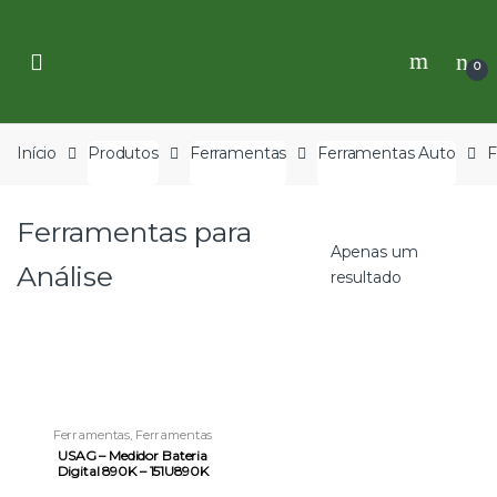
Skip
Skip
to
to
navigation
content
0
Início
Produtos
Ferramentas
Ferramentas Auto
F
Ferramentas para
Apenas um
Análise
resultado
Ferramentas
,
Ferramentas
Auto
,
Ferramentas para Análise
USAG – Medidor Bateria
Digital 890K – 151U890K