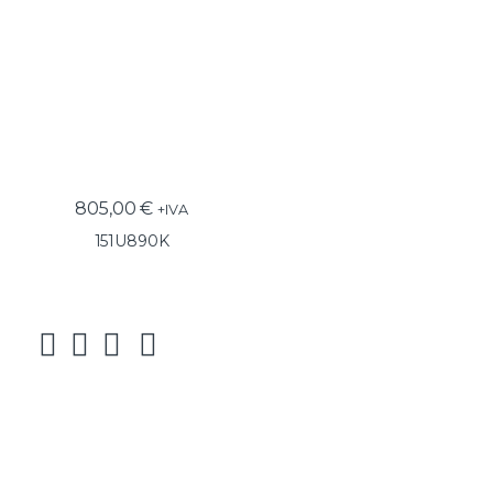
805,00
€
+IVA
151U890K