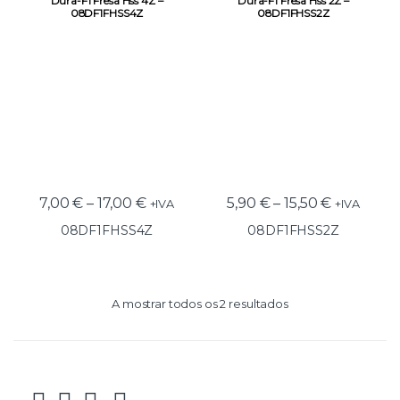
Dura-F1 Fresa Hss 4Z –
Dura-F1 Fresa Hss 2Z –
08DF1FHSS4Z
08DF1FHSS2Z
7,00
€
–
17,00
€
5,90
€
–
15,50
€
+IVA
+IVA
08DF1FHSS4Z
08DF1FHSS2Z
A mostrar todos os 2 resultados