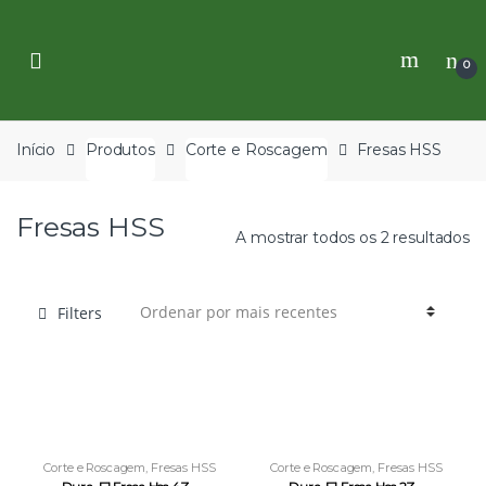
Skip
Skip
to
to
navigation
content
0
Início
Produtos
Corte e Roscagem
Fresas HSS
Fresas HSS
A mostrar todos os 2 resultados
Filters
Corte e Roscagem
,
Fresas HSS
Corte e Roscagem
,
Fresas HSS